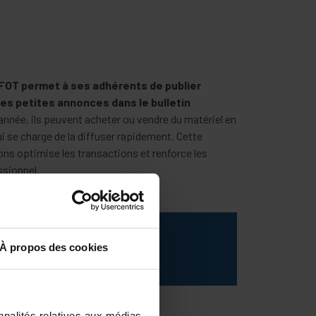
OT permet à ses adhérents de publier
des petites annonces dans le bulletin
’année, ils peuvent acheter ou vendre du matériel en
ui se charge de la diffuser rapidement. Cette
ons optimise les transactions et renforce les
ssionnel.
tez pas à
nous contacter
.
À propos des cookies
nnalités relatives aux médias