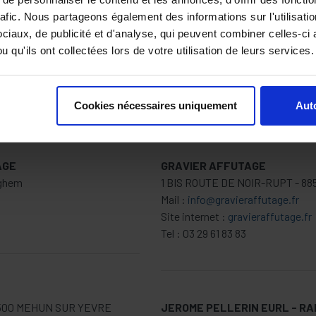
rafic. Nous partageons également des informations sur l'utilisati
iaux, de publicité et d'analyse, qui peuvent combiner celles-ci 
 qu'ils ont collectées lors de votre utilisation de leurs services.
Q
R
S
T
U
V
W
X
Y
Z
Cookies nécessaires uniquement
Auto
AGE
GRAVIER AFFUTAGE
nghem
1 BIS ROUTE DE NOIR-RUPT - 88
Mail :
info@gravieraffutage.fr
Site internet :
gravieraffutage.fr
Tel : 03 29 61 83 83
8500 MEHUN SUR YEVRE
JEROME PELLERIN EURL - R