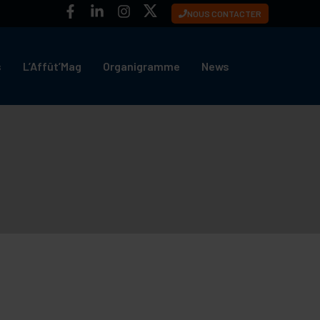
NOUS CONTACTER
s
L’Affût’Mag
Organigramme
News