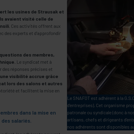
rt les usines de Strausak et
ls avaient visité celle de
nsili
. Ces activités offrent aux
ec des experts et d’approfondir
questions des membres,
chnique.
Le syndicat met à
r des réponses précises et
une visibilité accrue grâce
cat lors des salons et autres
toriété et facilitent la mise en
Le SNAFOT est adhérent à la G.S.C
d’entreprises). Cet organisme pro
mbres dans la mise en
patronale ou syndicale (donc à n
artisans, chefs et dirigeants d’en
 des salariés.
nos adhérents sont disponibles au