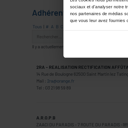
sociaux et d'analyser notre t
Adhérents 2026
nos partenaires de médias soc
que vous leur avez fournies ou
Tous
|
#
A
B
C
D
E
F
G
H
I
J
K
L
M
N
O
P
Il y a actuellement 67 Adhérents dans ce répertoire
2RA - REALISATION RECTIFICATION AFFÛT
14 Rue de Boulogne 62500 Saint Martin lez Tati
Mail :
2ra@orange.fr
Tel : 03 21 98 59 89
A.R.O.P.B
ZAACI DU PARADIS - 7 ROUTE DU PARADIS -1