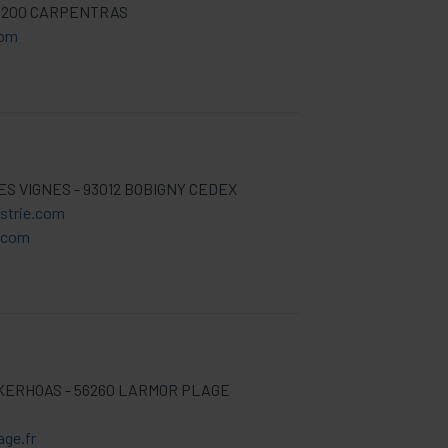
84200 CARPENTRAS
com
LES VIGNES - 93012 BOBIGNY CEDEX
strie.com
e.com
E KERHOAS - 56260 LARMOR PLAGE
age.fr