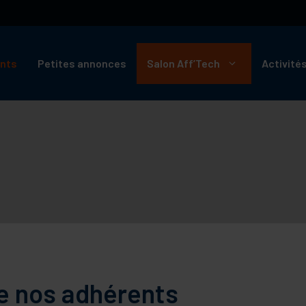
ents
Petites annonces
Salon Aff’Tech
Activité
de nos adhérents